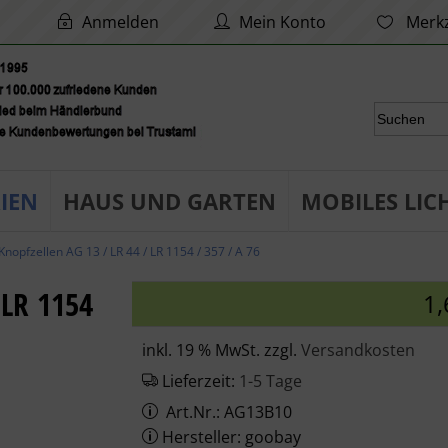
Anmelden
Mein Konto
Merkz
IEN
HAUS UND GARTEN
MOBILES LIC
Knopfzellen AG 13 / LR 44 / LR 1154 / 357 / A 76
 LR 1154
1,
inkl. 19 % MwSt. zzgl.
Versandkosten
Lieferzeit:
1-5 Tage
Art.Nr.: AG13B10
Hersteller: goobay