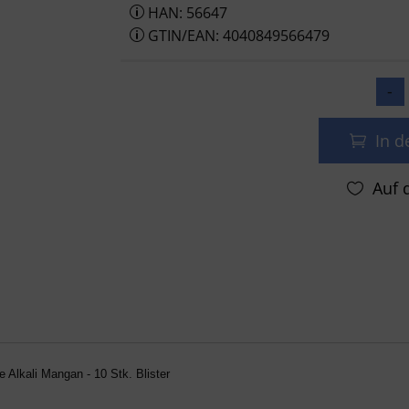
HAN: 56647
GTIN/EAN: 4040849566479
In 
Knopfzellen AG 13 / LR 44 / LR 1154 / 357
e Alkali Mangan - 10 Stk. Blister