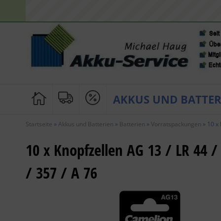
AKKUS UND BATTER
Startseite
»
Akkus und Batterien
»
Batterien
»
Vorratspackungen
»
10 x 
10 x Knopfzellen AG 13 / LR 44 /
/ 357 / A 76