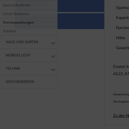
Rezensionen
Spezial-Batterien
Spannu
Uhren-Batterien
Kapazit
Produktsicherheit
Vorratspackungen
Durchm
Zubehör
Höhe:
HAUS UND GARTEN
Gewicht
MOBILES LICHT
Ersetzt f
TECHNIK
AG13, A7
GESCHENKIDEEN
Abweichung
Die Angabe
Zu den H