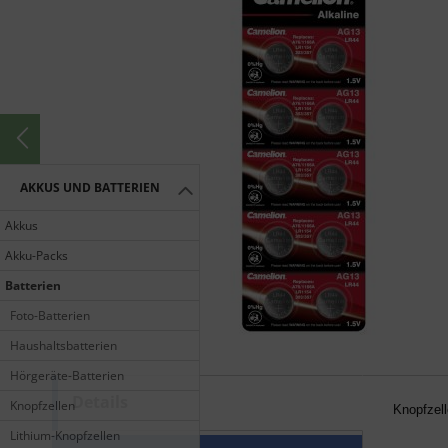
AKKUS UND BATTERIEN
Akkus
Akku-Packs
Batterien
Foto-Batterien
Haushaltsbatterien
Hörgeräte-Batterien
Details
10 x 
Knopfzellen
Knopfzell
Lithium-Knopfzellen