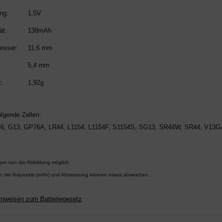
ng:
1,5V
ät:
138mAh
esser:
11,6 mm
5,4 mm
:
1,92g
olgende Zellen
:
6, G13, GP76A, LR44, L1154, L1154F, S1154S, SG13, SR44W, SR44, V13GA
en von der Abbildung möglich.
n der Kapazität (mAh) und Abmessung können etwas abweichen.
inweisen zum Batteriegesetz