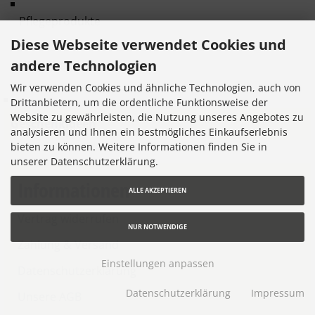
Pflegeprodukte
Diese Webseite verwendet Cookies und
andere Technologien
Uhrenbänder
Wir verwenden Cookies und ähnliche Technologien, auch von
Drittanbietern, um die ordentliche Funktionsweise der
Website zu gewährleisten, die Nutzung unseres Angebotes zu
Geschenkideen
analysieren und Ihnen ein bestmögliches Einkaufserlebnis
bieten zu können. Weitere Informationen finden Sie in
unserer Datenschutzerklärung.
Informationen
ALLE AKZEPTIEREN
Vertrag widerrufen
NUR NOTWENDIGE
Zahlung & Versand
Einstellungen anpassen
Datenschutzerklärung
Datenschutzerklärung
Impressum
Unsere AGB