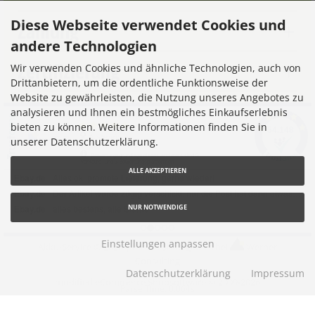
Diese Webseite verwendet Cookies und
Zahlung
andere Technologien
Zertifizierung
Wir verwenden Cookies und ähnliche Technologien, auch von
Drittanbietern, um die ordentliche Funktionsweise der
Website zu gewährleisten, die Nutzung unseres Angebotes zu
analysieren und Ihnen ein bestmögliches Einkaufserlebnis
bieten zu können. Weitere Informationen finden Sie in
unserer Datenschutzerklärung.
ALLE AKZEPTIEREN
NUR NOTWENDIGE
Einstellungen anpassen
Akku-Service © 2026 |
Ihren eShop gibt es bei
Werner
Consulting
Datenschutzerklärung
Impressum
mod
ified eCommerce Shopsoftware © 2009-2026
Parse Time: 0.064s