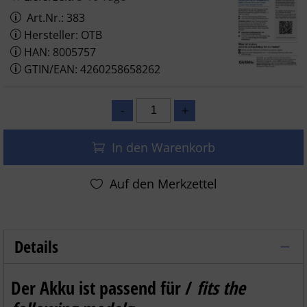
Art.Nr.: 383
Hersteller: OTB
HAN: 8005757
GTIN/EAN: 4260258658262
In den Warenkorb
Details
OTB Akku kompatibel zu Bang & Olufs
Der Akku ist passend für /
fits the