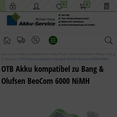
0
0
Startseite
»
Akkus und Batterien
»
Akku-Packs
»
Schnurlostelefon-Akkus
»
Bang
AKKUS UND BATTERIEN
& Olufsen
»
OTB Akku kompatibel zu Bang & Olufsen BeoCom 6000 NiMH
OTB Akku kompatibel zu Bang &
HAUS UND GARTEN
Olufsen BeoCom 6000 NiMH
MOBILES LICHT
TECHNIK
GESCHENKIDEEN