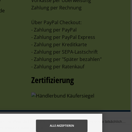
9
Vorkasse per Überweisung
Zahlung per Rechnung
de
Über PayPal Checkout:
- Zahlung per PayPal
- Zahlung per PayPal Express
- Zahlung per Kreditkarte
- Zahlung per SEPA-Lastschrift
- Zahlung per "Später bezahlen"
- Zahlung per Ratenkauf
Zertifizierung
ALLE AKZEPTIEREN