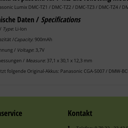
asonic Lumix
DMC-TZ1 / DMC-TZ2 / DMC-TZ3 / DMC-TZ4 / D
ische Daten /
Specifications
 /
Type
: Li-Ion
zität /
Capacity
: 900mAh
nnung /
Voltage
: 3,7V
essungen /
Measure
: 37,1 x 30,1 x 12,3 mm
tzt folgende Original-Akkus:
Panasonic CGA-S007 / DMW-B
service
Kontakt