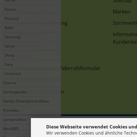
Vertrag widerrufen
Sitemap
Parrot
Pentax
Zahlung & Versand
Marken
Polaroid
Datenschutzerklärung
Sortimentf
Rollei
Unsere AGB
Informatio
Samsung
Kundenbe
Impressum
Sanyo
Sharp
Kontakt
Sony
Widerrufsrecht & Widerrufsformular
Universal
Batterieentsorgung
Diverse
Cookie Einstellungen
Gartengeräte
Handy-/Smartphone-Akkus
Kranakku
Lampenakkus
Diese Webseite verwendet Cookies und
Navi/GPS
Wir verwenden Cookies und ähnliche Techno