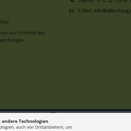
Telefon:
0 70 32 - 23 42 
E-Mail:
info@akku-haug.
ilter
nen zur Echtheit der
wertungen
 andere Technologien
logien, auch von Drittanbietern, um