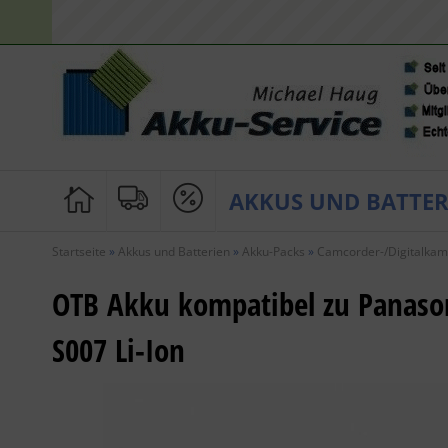
AKKUS UND BATTER
Startseite
»
Akkus und Batterien
»
Akku-Packs
»
Camcorder-/Digitalkam
OTB Akku kompatibel zu Panaso
S007 Li-Ion