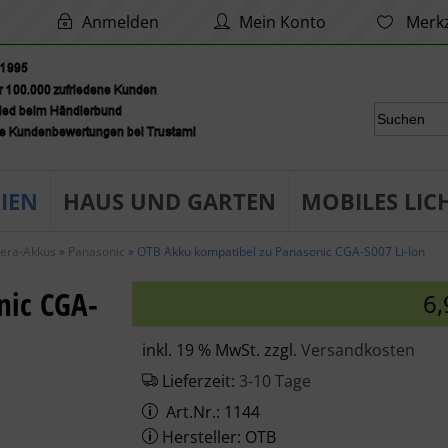
Anmelden
Mein Konto
Merkz
IEN
HAUS UND GARTEN
MOBILES LIC
era-Akkus
»
Panasonic
»
OTB Akku kompatibel zu Panasonic CGA-S007 Li-Ion
nic CGA-
6,
inkl. 19 % MwSt. zzgl.
Versandkosten
Lieferzeit:
3-10 Tage
Art.Nr.: 1144
Hersteller: OTB