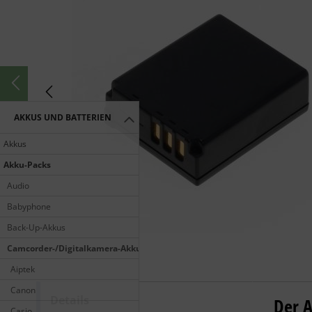
AKKUS UND BATTERIEN
Akkus
Akku-Packs
Audio
Babyphone
Back-Up-Akkus
Camcorder-/Digitalkamera-Akkus
Aiptek
Canon
Details
OTB 
Der A
Casio