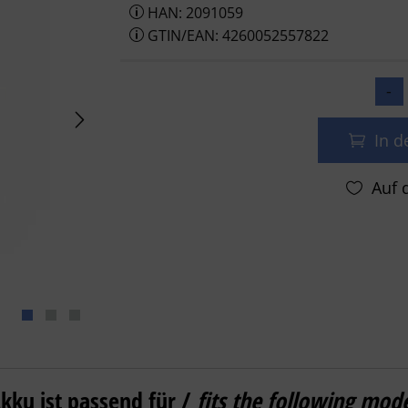
HAN: 2091059
GTIN/EAN: 4260052557822
In 
Akku kompatibel zu Panasonic CGA-S007 L
kku ist passend für /
fits the following mod