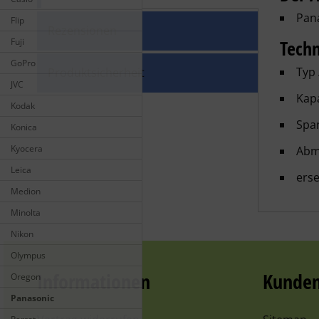
Pan
Flip
Rezensionen
Fuji
Techn
GoPro
Typ
Produktsicherheit
JVC
Kapa
Kodak
Spa
Konica
Kyocera
Abm
Leica
erse
Medion
Minolta
Nikon
Olympus
Informationen
Kunden
Oregon
Panasonic