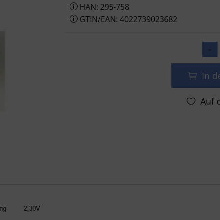
HAN: 295-758
GTIN/EAN: 4022739023682
In 
sonic Akku CTL 920 F / 295-758 mit Fähnc
ng
2,30V