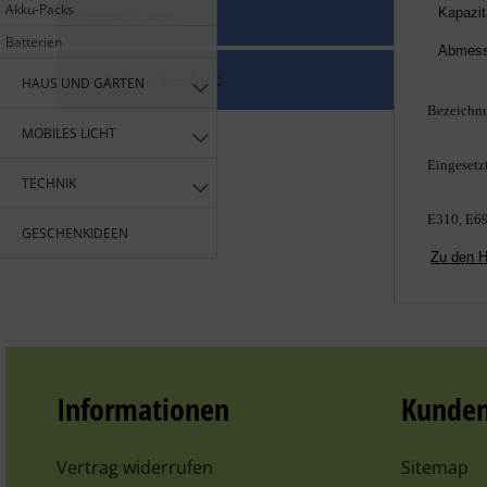
Akku-Packs
Rezensionen
Kapazit
Batterien
Abmes
Produktsicherheit
HAUS UND GARTEN
Bezeichn
MOBILES LICHT
Eingesetzt
TECHNIK
E310, E69
GESCHENKIDEEN
Zu den H
Informationen
Kunden
Vertrag widerrufen
Sitemap