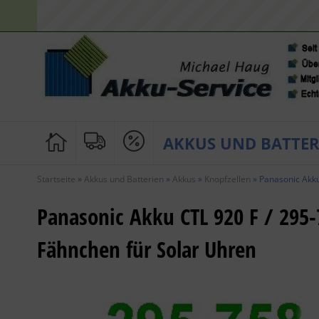
AKKUS UND BATTER
Startseite
»
Akkus und Batterien
»
Akkus
»
Knopfzellen
»
Panasonic Akku
Panasonic Akku CTL 920 F / 295-
Fähnchen für Solar Uhren