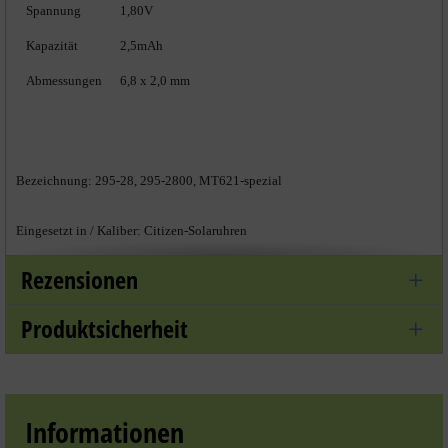
Spannung
1,80V
Kapazität
2,5mAh
Abmessungen
6,8 x 2,0 mm
Bezeichnung:
295-28,
295-2800, MT621-spezial
Eingesetzt in / Kaliber: Citizen-Solaruhren
Rezensionen
8510
8512
Produktsicherheit
8627
Zu den Hinweisen zum Batteriegesetz
Informationen