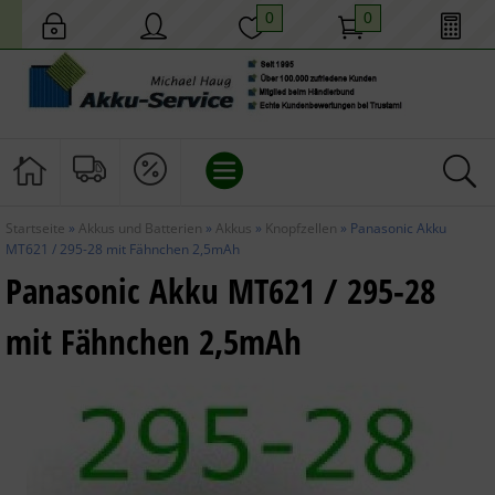
0
0
Startseite
»
Akkus und Batterien
»
Akkus
»
Knopfzellen
»
Panasonic Akku
AKKUS UND BATTERIEN
MT621 / 295-28 mit Fähnchen 2,5mAh
Panasonic Akku MT621 / 295-28
HAUS UND GARTEN
mit Fähnchen 2,5mAh
MOBILES LICHT
TECHNIK
GESCHENKIDEEN