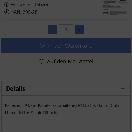
Hersteller: Citizen
HAN: 295-28
In den Warenkorb
Details
Panasonic Akku MT621 / 295-28 mit Fä
Panasonic Akku (Kondensatorbatterie) MT621 Akku für Solar-
Uhren, MT 621 mit Fähnchen