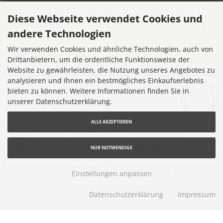
Diese Webseite verwendet Cookies und
Zahlung
andere Technologien
Zertifizierung
Wir verwenden Cookies und ähnliche Technologien, auch von
Drittanbietern, um die ordentliche Funktionsweise der
Website zu gewährleisten, die Nutzung unseres Angebotes zu
analysieren und Ihnen ein bestmögliches Einkaufserlebnis
bieten zu können. Weitere Informationen finden Sie in
unserer Datenschutzerklärung.
ALLE AKZEPTIEREN
NUR NOTWENDIGE
Einstellungen anpassen
Akku-Service © 2026 |
Ihren eShop gibt es bei
Werner
Consulting
Datenschutzerklärung
Impressum
mod
ified eCommerce Shopsoftware © 2009-2026
Parse Time: 0.066s