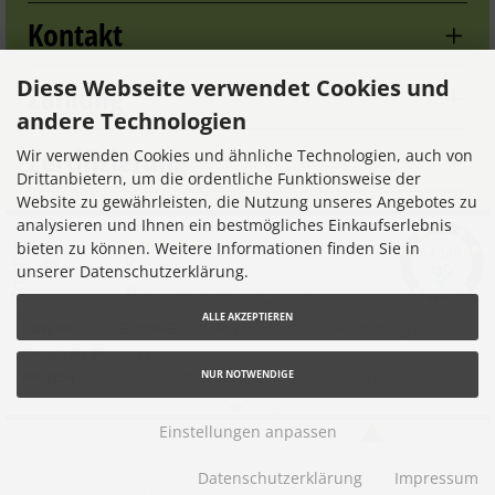
Kontakt
Einsatzfähigkeit als Alkali-Batterien
kein Memory-Effekt, d.h. Akkus können auch in halb
Diese Webseite verwendet Cookies und
Zahlung
leerem oder in fast vollem Zusant wieder aufgeladen
andere Technologien
werden
Zertifizierung
Wir verwenden Cookies und ähnliche Technologien, auch von
liefert über einen langen Zeitraum Energie und
Drittanbietern, um die ordentliche Funktionsweise der
spart dabei Kosten
Website zu gewährleisten, die Nutzung unseres Angebotes zu
analysieren und Ihnen ein bestmögliches Einkaufserlebnis
Technische Daten /
Specifications
bieten zu können. Weitere Informationen finden Sie in
unserer Datenschutzerklärung.
Panasonic eneloop Pro BK-4HCCE/BF1
Typ /
Type
: NiMH
ALLE AKZEPTIEREN
Format /
Size
: AAA / Micro / R3
NUR NOTWENDIGE
Typ. Kapazität /
Typ. Capacity
: 950mAh
Einstellungen anpassen
Min. Kapazität /
Akku-Service © 2026 |
Min. Capacity
Ihren eShop gibt es bei
: 900mAh
Werner
Consulting
Spannung /
Voltage
Datenschutzerklärung
: 1,2V
Impressum
mod
ified eCommerce Shopsoftware © 2009-2026