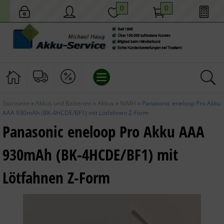
0
0
Startseite
»
Akkus und Batterien
»
Akkus
»
NiMH
»
Panasonic eneloop Pro Akku
AKKUS UND BATTERIEN
AAA 930mAh (BK-4HCDE/BF1) mit Lötfahnen Z-Form
Panasonic eneloop Pro Akku AAA
HAUS UND GARTEN
930mAh (BK-4HCDE/BF1) mit
MOBILES LICHT
Lötfahnen Z-Form
TECHNIK
GESCHENKIDEEN