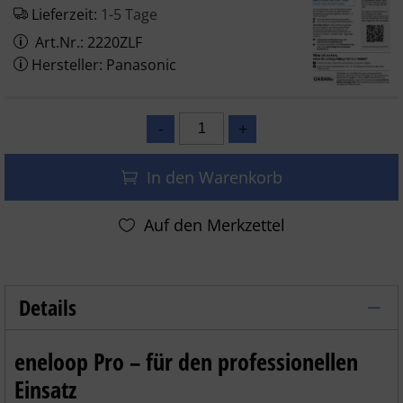
Lieferzeit:
1-5 Tage
Art.Nr.: 2220ZLF
Hersteller: Panasonic
In den Warenkorb
Details
Panasonic eneloop Pro Akku AAA 930mA
eneloop Pro – für den professionellen
Einsatz