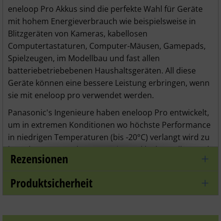
eneloop Pro Akkus sind die perfekte Wahl für Geräte
mit hohem Energieverbrauch wie beispielsweise in
Blitzgeräten von Kameras, kabellosen
Computertastaturen, Computer-Mäusen, Gamepads,
Spielzeugen, im Modellbau und fast allen
batteriebetriebebenen Haushaltsgeräten. All diese
Geräte können eine bessere Leistung erbringen, wenn
sie mit eneloop pro verwendet werden.
Panasonic's Ingenieure haben eneloop Pro entwickelt,
um in extremen Konditionen wo höchste Performance
in niedrigen Temperaturen (bis -20°C) verlangt wird zu
bestehen. Der eneloop Pro Ni-MH Akku hat selbst nach
Rezensionen
1 Jahr Lagerung noch bis zu 85% der Kapazität
verfügbar.
Produktsicherheit
Im Gegensatz zu Alkali Batterien, die nur einmal
verwendet werden können, und unwirtschaftlich und
unweltschädlich sind, kann die eneloop Pro bis zu 500