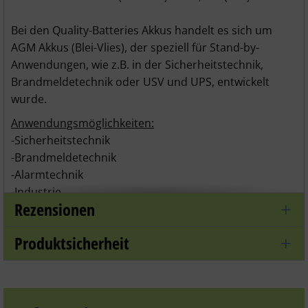
Bei den Quality-Batteries Akkus handelt es sich um
AGM Akkus (Blei-Vlies), der speziell für Stand-by-
Anwendungen, wie z.B. in der Sicherheitstechnik,
Brandmeldetechnik oder USV und UPS, entwickelt
wurde.
Anwendungsmöglichkeiten:
-Sicherheitstechnik
-Brandmeldetechnik
-Alarmtechnik
-Industrie
Rezensionen
-Telekommunikation
-USV-Anlagen / UPS
Produktsicherheit
-Gewerbliche Einsätze
-Freizeit / Hobby
Technische Daten:
-Spannung: 12 V