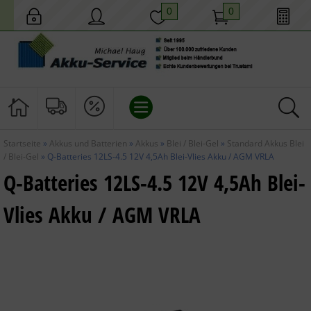
0
0
Startseite
»
Akkus und Batterien
»
Akkus
»
Blei / Blei-Gel
»
Standard Akkus Blei
AKKUS UND BATTERIEN
/ Blei-Gel
»
Q-Batteries 12LS-4.5 12V 4,5Ah Blei-Vlies Akku / AGM VRLA
Q-Batteries 12LS-4.5 12V 4,5Ah Blei-
HAUS UND GARTEN
Vlies Akku / AGM VRLA
MOBILES LICHT
TECHNIK
GESCHENKIDEEN