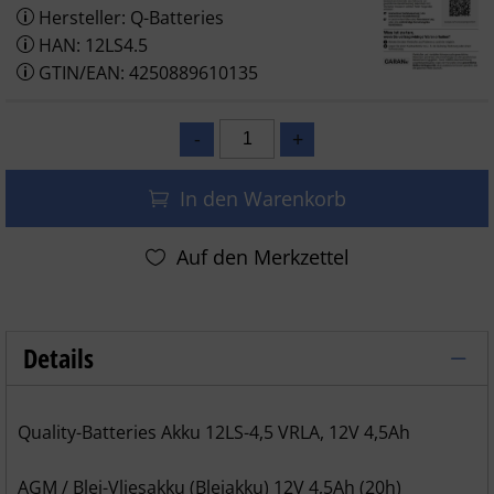
Hersteller: Q-Batteries
HAN: 12LS4.5
GTIN/EAN: 4250889610135
In den Warenkorb
Details
Q-Batteries 12LS-4.5 12V 4,5Ah Blei-Vl
Quality-Batteries Akku 12LS-4,5 VRLA, 12V 4,5Ah
AGM / Blei-Vliesakku (Bleiakku) 12V 4,5Ah (20h)