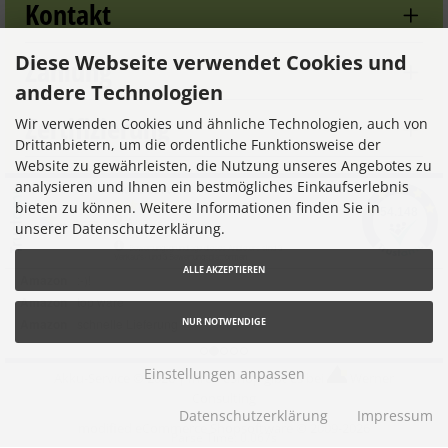
Kontakt
Diese Webseite verwendet Cookies und
Zahlung
andere Technologien
Zertifizierung
Wir verwenden Cookies und ähnliche Technologien, auch von
Drittanbietern, um die ordentliche Funktionsweise der
Website zu gewährleisten, die Nutzung unseres Angebotes zu
analysieren und Ihnen ein bestmögliches Einkaufserlebnis
bieten zu können. Weitere Informationen finden Sie in
unserer Datenschutzerklärung.
ALLE AKZEPTIEREN
NUR NOTWENDIGE
Einstellungen anpassen
Akku-Service © 2026 |
Ihren eShop gibt es bei
Werner
Consulting
Datenschutzerklärung
Impressum
mod
ified eCommerce Shopsoftware © 2009-2026
Parse Time: 0.067s