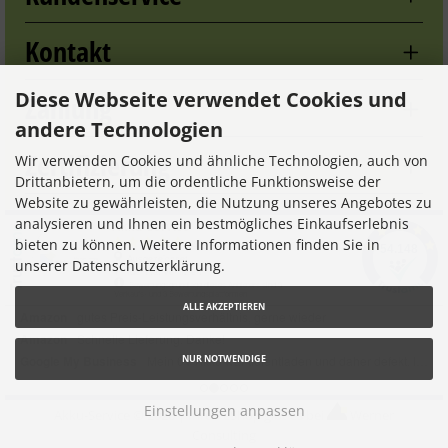
Kontakt
Diese Webseite verwendet Cookies und
Zahlung
andere Technologien
Zertifizierung
Wir verwenden Cookies und ähnliche Technologien, auch von
Drittanbietern, um die ordentliche Funktionsweise der
Website zu gewährleisten, die Nutzung unseres Angebotes zu
analysieren und Ihnen ein bestmögliches Einkaufserlebnis
bieten zu können. Weitere Informationen finden Sie in
unserer Datenschutzerklärung.
ALLE AKZEPTIEREN
NUR NOTWENDIGE
Einstellungen anpassen
Akku-Service © 2026 |
Ihren eShop gibt es bei
Werner
Consulting