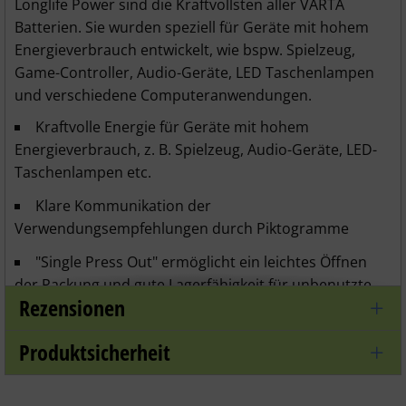
Longlife Power sind die Kraftvollsten aller VARTA
Batterien. Sie wurden speziell für Geräte mit hohem
Energieverbrauch entwickelt, wie bspw. Spielzeug,
Game-Controller, Audio-Geräte, LED Taschenlampen
und verschiedene Computeranwendungen.
Kraftvolle Energie für Geräte mit hohem
Energieverbrauch, z. B. Spielzeug, Audio-Geräte, LED-
Taschenlampen etc.
Klare Kommunikation der
Verwendungsempfehlungen durch Piktogramme
"Single Press Out" ermöglicht ein leichtes Öffnen
der Packung und gute Lagerfähigkeit für unbenutzte
Rezensionen
Batterien
Technische Daten /
Specifications
Produktsicherheit
Varta Longlife Power Batterie