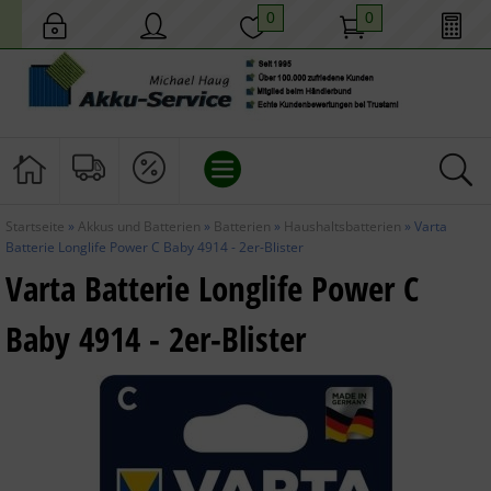
0
0
Startseite
»
Akkus und Batterien
»
Batterien
»
Haushaltsbatterien
»
Varta
AKKUS UND BATTERIEN
Batterie Longlife Power C Baby 4914 - 2er-Blister
Varta Batterie Longlife Power C
HAUS UND GARTEN
Baby 4914 - 2er-Blister
MOBILES LICHT
TECHNIK
GESCHENKIDEEN