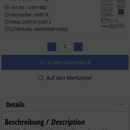
Art.Nr.: V4914B2
Hersteller: VARTA
HAN: 04914110412
GTIN/EAN: 4008496810369
In den Warenkorb
Details
Varta Batterie Longlife Power C Baby 491
Beschreibung /
Description