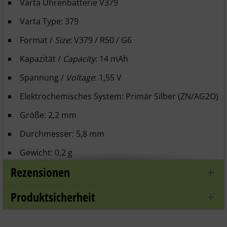
Varta Uhrenbatterie V379
Varta Type
: 379
Format /
Size
: V379 / R50 / G6
Kapazität /
Capacity
: 14 mAh
Spannung /
Voltage
: 1,55 V
Elektrochemisches System: Primär Silber (ZN/AG2O)
Größe: 2,2 mm
Durchmesser: 5,8 mm
Gewicht: 0,2 g
Rezensionen
Beschreibung /
Description
Varta Uhrenbatterien
- chronometrische
Produktsicherheit
Genauigkeit bereitgestellt durch die VARTA
Uhrenbatterien