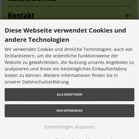
Kontakt
Diese Webseite verwendet Cookies und
Zahlung
andere Technologien
Zertifizierung
Wir verwenden Cookies und ähnliche Technologien, auch von
Drittanbietern, um die ordentliche Funktionsweise der
Website zu gewährleisten, die Nutzung unseres Angebotes zu
analysieren und Ihnen ein bestmögliches Einkaufserlebnis
bieten zu können. Weitere Informationen finden Sie in
unserer Datenschutzerklärung.
ALLE AKZEPTIEREN
NUR NOTWENDIGE
Einstellungen anpassen
Akku-Service © 2026 |
Ihren eShop gibt es bei
Werner
Consulting