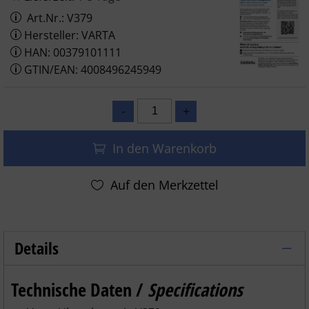
Art.Nr.: V379
Hersteller: VARTA
HAN: 00379101111
GTIN/EAN: 4008496245949
In den Warenkorb
Details
Varta Uhrenbatterie Silberoxid V379 - 
Technische Daten /
Specifications